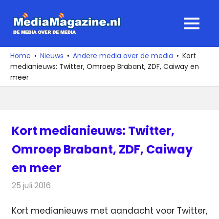
Ga
naar
MediaMagaz
MENU
de
De
inhoud
media
Home
Nieuws
Andere media over de media
Kort
over
medianieuws: Twitter, Omroep Brabant, ZDF, Caiway en
de
meer
media
Kort medianieuws: Twitter,
Omroep Brabant, ZDF, Caiway
en meer
25 juli 2016
Redactie
Andere media over de media
,
Nieuws
Kort medianieuws met aandacht voor Twitter,