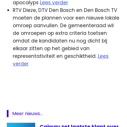
apocalyps
Lees verder
RTV Dieze, DTV Den Bosch en Den Bosch TV
moeten de plannen voor een nieuwe lokale
omroep aanvullen. De gemeenteraad wil
de omroepen op extra criteria toetsen
omdat de kandidaten nu nog dicht bij
elkaar zitten op het gebied van
representativiteit en geschiktheid.
Lees
verder
BBC
CaiWay
Omroep
Brabant
rnw
Meer nieuws...
teletekst
Caiway zet laatste klant over