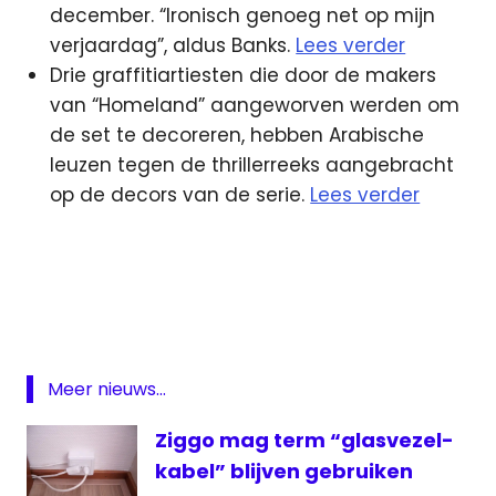
december. “Ironisch genoeg net op mijn
verjaardag”, aldus Banks.
Lees verder
Drie graffitiartiesten die door de makers
van “Homeland” aangeworven werden om
de set te decoreren, hebben Arabische
leuzen tegen de thrillerreeks aangebracht
op de decors van de serie.
Lees verder
BBC
Ferry
Maat
Homeland
KPN
Meer nieuws...
Netflix
Ziggo mag term “glasvezel-
NOS
kabel” blijven gebruiken
ORTS