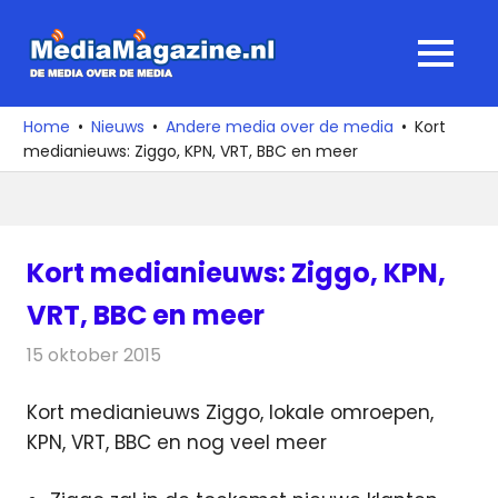
Ga
naar
MediaMagaz
MENU
de
De
inhoud
media
Home
Nieuws
Andere media over de media
Kort
over
medianieuws: Ziggo, KPN, VRT, BBC en meer
de
media
Kort medianieuws: Ziggo, KPN,
VRT, BBC en meer
15 oktober 2015
Redactie
Andere media over de media
,
Nieuws
Kort medianieuws Ziggo, lokale omroepen,
KPN, VRT, BBC en nog veel meer