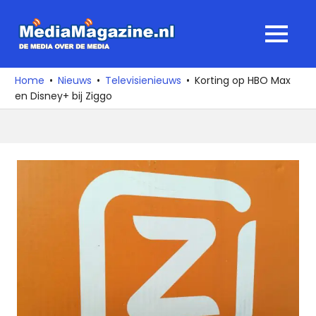
Ga
naar
MediaMagaz
MENU
de
De
inhoud
media
Home
Nieuws
Televisienieuws
Korting op HBO Max
over
en Disney+ bij Ziggo
de
media