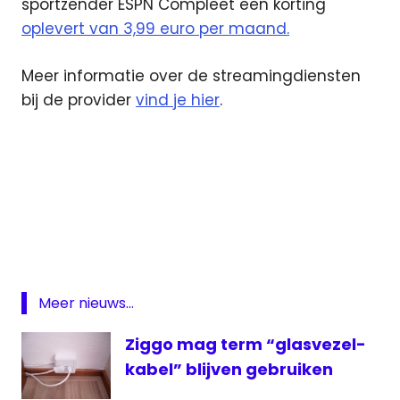
sportzender ESPN Compleet een korting
oplevert van 3,99 euro per maand.
Meer informatie over de streamingdiensten
bij de provider
vind je hier
.
Disney
HBO
Max
korting
Streamingdienst
Meer nieuws...
ziggo
Ziggo mag term “glasvezel-
kabel” blijven gebruiken