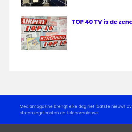
TOP 40 TV is de zen
Mediamagazine brengt elke dag het laatste nieuws ove
streamingdiensten en telecomnieuws.