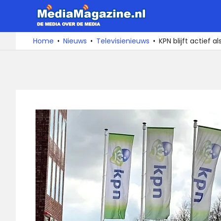
Ga
MediaMa
naar
de
De
Home
Nieuws
Televisienieuws
KPN blijft actief a
media
inhoud
over
de
media