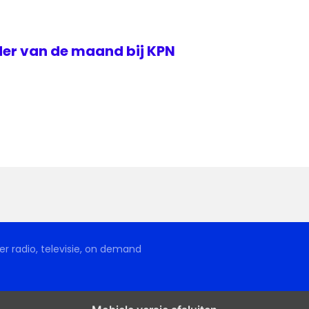
der van de maand bij KPN
r radio, televisie, on demand