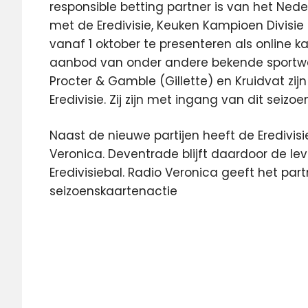
responsible betting partner is van het Ne
met de Eredivisie, Keuken Kampioen Divisie 
vanaf 1 oktober te presenteren als online 
aanbod van onder andere bekende sportw
Procter & Gamble (Gillette) en Kruidvat zi
Eredivisie. Zij zijn met ingang van dit seizoen
Naast de nieuwe partijen heeft de Eredivi
Veronica. Deventrade blijft daardoor de lev
Eredivisiebal. Radio Veronica geeft het par
seizoenskaartenactie
eredivisie
KPN
sponsor
voetbal