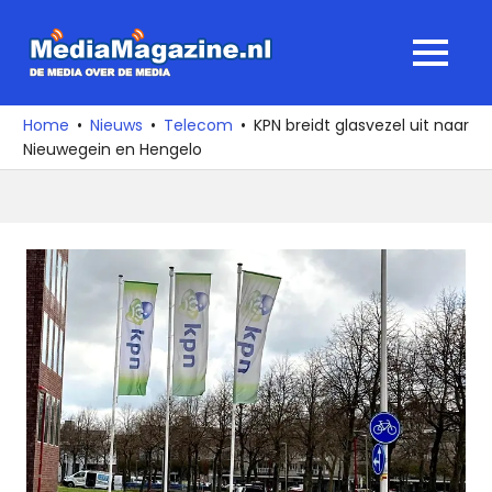
Ga
naar
MediaMagaz
MENU
de
De
inhoud
media
Home
Nieuws
Telecom
KPN breidt glasvezel uit naar
over
Nieuwegein en Hengelo
de
media