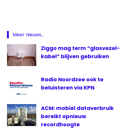
glasvezelnetwerk
Hengelo
KPN
Meer nieuws...
Nieuwegein
Ziggo mag term “glasvezel-
kabel” blijven gebruiken
Radio Noordzee ook te
beluisteren via KPN
ACM: mobiel dataverbruik
bereikt opnieuw
recordhoogte