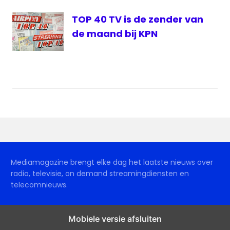
TOP 40 TV is de zender van
de maand bij KPN
Mediamagazine brengt elke dag het laatste nieuws over
radio, televisie, on demand streamingdiensten en
telecomnieuws.
Mobiele versie afsluiten