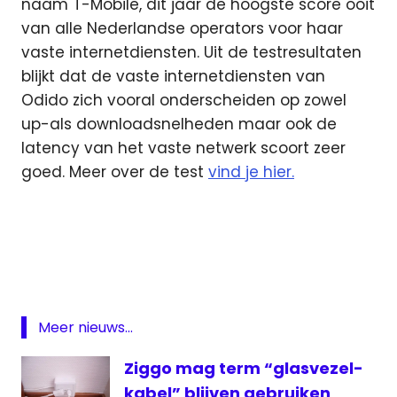
naam T-Mobile, dit jaar de hoogste score ooit
van alle Nederlandse operators voor haar
vaste internetdiensten. Uit de testresultaten
blijkt dat de vaste internetdiensten van
Odido zich vooral onderscheiden op zowel
up-als downloadsnelheden maar ook de
latency van het vaste netwerk scoort zeer
goed. Meer over de test
vind je hier.
KPN
mobiel
netwerk
Odido
umlaut
Meer nieuws...
Ziggo mag term “glasvezel-
kabel” blijven gebruiken