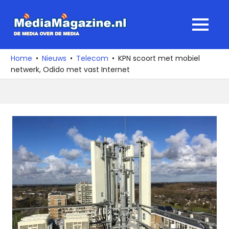
Ga
naar
MediaMagaz
MENU
de
De
inhoud
media
Home
Nieuws
Telecom
KPN scoort met mobiel
over
netwerk, Odido met vast Internet
de
media