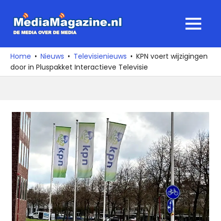
Ga
naar
MediaMagaz
MENU
de
De
inhoud
media
Home
Nieuws
Televisienieuws
KPN voert wijzigingen
over
door in Pluspakket Interactieve Televisie
de
media