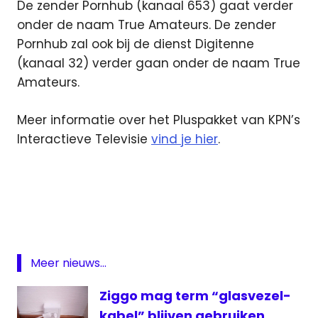
De zender Pornhub (kanaal 653) gaat verder
onder de naam True Amateurs. De zender
Pornhub zal ook bij de dienst Digitenne
(kanaal 32) verder gaan onder de naam True
Amateurs.
Meer informatie over het Pluspakket van KPN’s
Interactieve Televisie
vind je hier
.
digitale
televisie
Interactieve
televisie
KPN
Meer nieuws...
MTV
80's
Ziggo mag term “glasvezel-
MTV
kabel” blijven gebruiken