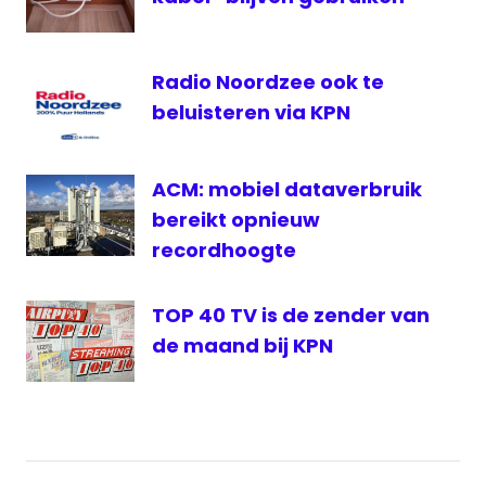
Live
Pluspakket
Radio Noordzee ook te
beluisteren via KPN
ACM: mobiel dataverbruik
bereikt opnieuw
recordhoogte
TOP 40 TV is de zender van
de maand bij KPN