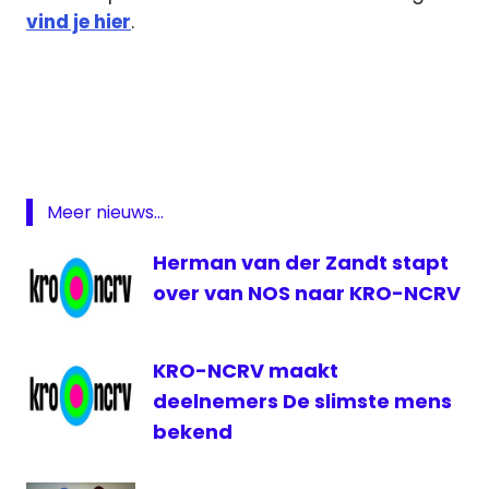
vind je hier
.
Beck
Born
to
Kill
Detectivemaand
Meer nieuws...
Dicte
Herman van der Zandt stapt
KRO
over van NOS naar KRO-NCRV
KRO-
NCRV
NPO
KRO-NCRV maakt
2
deelnemers De slimste mens
Rebecka
bekend
Martinsson
Vera