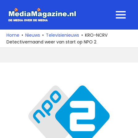
Ga
naar
MediaMagaz
MENU
de
De
inhoud
media
Home
Nieuws
Televisienieuws
KRO-NCRV
over
Detectivemaand weer van start op NPO 2
de
media