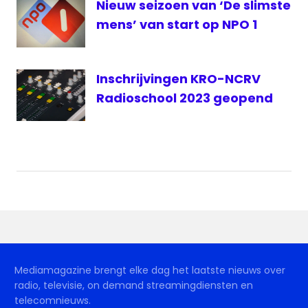
Nieuw seizoen van ‘De slimste
mens’ van start op NPO 1
Inschrijvingen KRO-NCRV
Radioschool 2023 geopend
Mediamagazine brengt elke dag het laatste nieuws over
radio, televisie, on demand streamingdiensten en
telecomnieuws.