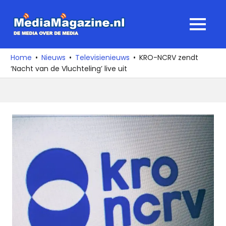
Ga
naar
MediaMagaz
MENU
de
De
inhoud
media
Home
Nieuws
Televisienieuws
KRO-NCRV zendt
over
‘Nacht van de Vluchteling’ live uit
de
media