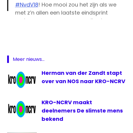
#NvdV18
! Hoe mooi zou het zijn als we
met z’n allen een laatste eindsprint
maken en samen een recordbedrag van
Joris
1,7 miljoen euro ophalen? Stuur daarom
Linssen
iedereen die nog niet heeft gereageerd,
KRO-
een laatste sponsor herinnering:
NCRV
https://t.co/wy2hfLY92e
Liesbeth
Meer nieuws...
pic.twitter.com/wUt2xPEvyY
Staats
Nacht van
Herman van der Zandt stapt
— Nacht van de Vluchteling (@NvdV20)
de
over van NOS naar KRO-NCRV
Vluchteling
June 15, 2018
NPO
2
KRO-NCRV maakt
deelnemers De slimste mens
bekend