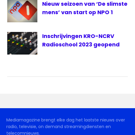
Nieuw seizoen van ‘De slimste
mens’ van start op NPO 1
Inschrijvingen KRO-NCRV
Radioschool 2023 geopend
Mediamagazine brengt elke dag het laatste nieuws over
radio, televisie, on demand streamingdiensten en
telecomnieuws.