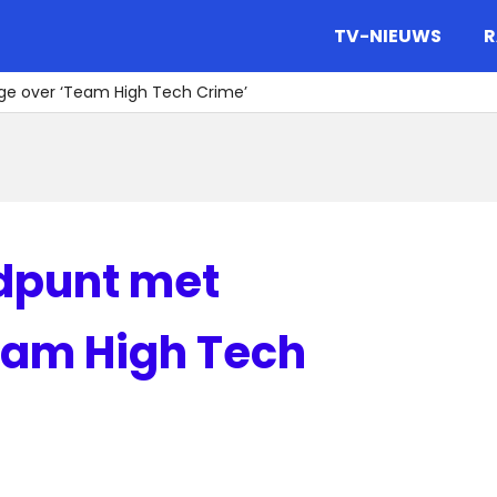
gazine.
TV-NIEUWS
R
ge over ‘Team High Tech Crime’
dpunt met
eam High Tech
s