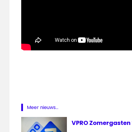
Alert
Online
Brandpunt
Cybercrime
Nationale
Politie
Meer nieuws...
NPO
2
VPRO Zomergasten 
Team