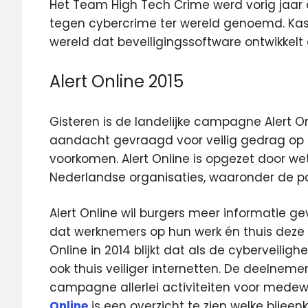
Het Team High Tech Crime werd vorig jaar 
tegen cybercrime ter wereld genoemd. Kaspe
wereld dat beveiligingssoftware ontwikkelt 
Alert Online 2015
Gisteren is de landelijke campagne Alert 
aandacht gevraagd voor veilig gedrag op 
voorkomen. Alert Online is opgezet door we
Nederlandse organisaties, waaronder de po
Alert Online wil burgers meer informatie g
dat werknemers op hun werk én thuis deze k
Online in 2014 blijkt dat als de cyberveili
ook thuis veiliger internetten. De deelnem
campagne allerlei activiteiten voor medew
Online
is een overzicht te zien welke bijee