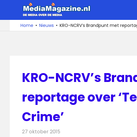
Ga
MediaMa
naar
de
De
Home
Nieuws
KRO-NCRV’s Brandpunt met reporta
media
inhoud
over
de
media
KRO-NCRV’s Bran
reportage over ‘T
Crime’
27 oktober 2015
Redactie
Nieuws
,
Telecom
,
Televisienieuw