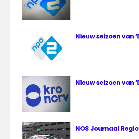
High
Tech
Crime
THTC
Nieuw seizoen van ‘
Nieuw seizoen van ‘
NOS Journaal Regio