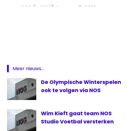
— NOS (@NOS)
January 5, 2021
Brussel
correspondent
Kysia
Hekster
NOS
Meer nieuws...
NOS
De Olympische Winterspelen
Journaal
ook te volgen via NOS
Wim Kieft gaat team NOS
Studio Voetbal versterken