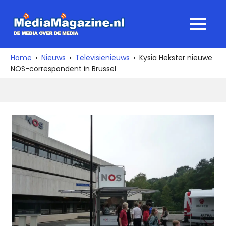
Ga
naar
MediaMagaz
MENU
de
De
inhoud
media
Home
Nieuws
Televisienieuws
Kysia Hekster nieuwe
over
NOS-correspondent in Brussel
de
media