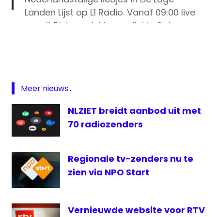
Landen Lijst op L1 Radio. Vanaf 09:00 live
vanuit Rivierpark Maasvallei in Ophoven
L1
https://t.co/QYtDwJoV5C
Lage
pic.twitter.com/7Ojm001OPG
landen
lijst
— L1 (@L1)
September 12, 2019
Omroep
Meer nieuws...
Brabant
Omroep
NLZIET breidt aanbod uit met
Zeeland
70 radiozenders
Radio
radio
Regionale tv-zenders nu te
1
zien via NPO Start
regionale
omroep
VRT
Vernieuwde website voor RTV
Radio