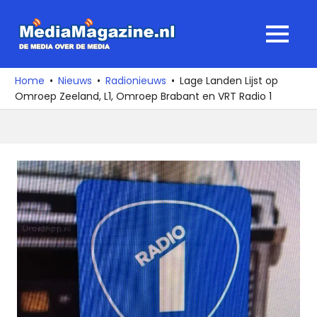
Ga
naar
MediaMagaz
MENU
de
De
inhoud
media
Home
Nieuws
Radionieuws
Lage Landen Lijst op
over
Omroep Zeeland, L1, Omroep Brabant en VRT Radio 1
de
media