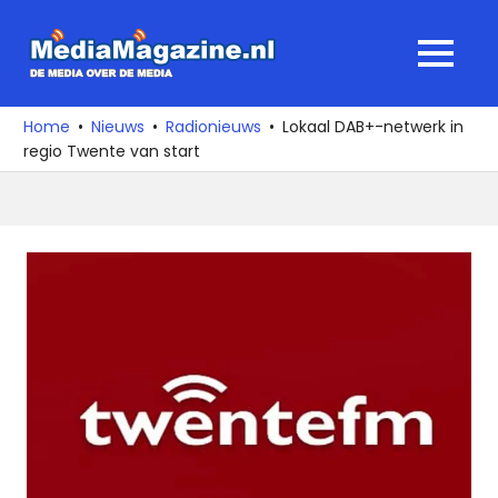
Ga
naar
MediaMagaz
MENU
de
De
inhoud
media
Home
Nieuws
Radionieuws
Lokaal DAB+-netwerk in
over
regio Twente van start
de
media