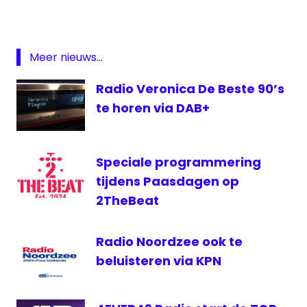
radio
Radio
Netwerk
Meer nieuws...
Nederland
Twente
Radio Veronica De Beste 90’s
te horen via DAB+
Speciale programmering
tijdens Paasdagen op
2TheBeat
Radio Noordzee ook te
beluisteren via KPN