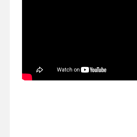
Leiden
lokale
omroep
Sleutelstad