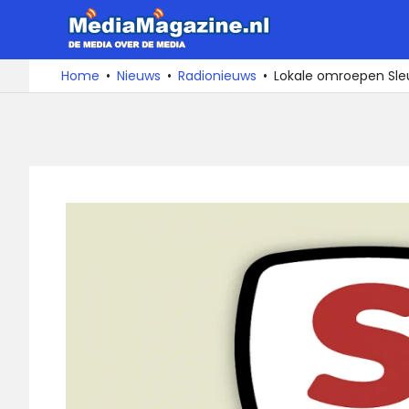
Ga
MediaMa
naar
de
De
Home
Nieuws
Radionieuws
Lokale omroepen Sleu
media
inhoud
over
de
media