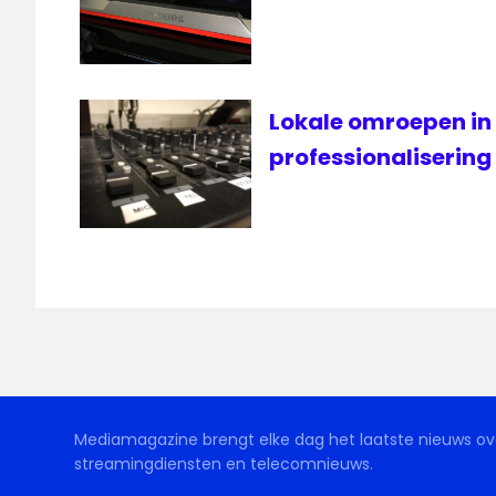
Lokale omroepen in
professionalisering
Mediamagazine brengt elke dag het laatste nieuws ove
streamingdiensten en telecomnieuws.