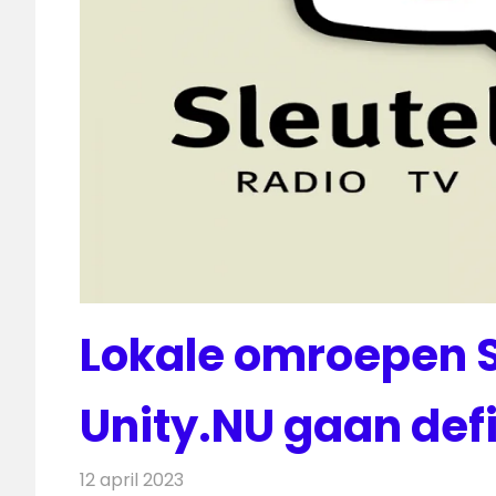
Lokale omroepen S
Unity.NU gaan defi
12 april 2023
Redactie
Radionieuws