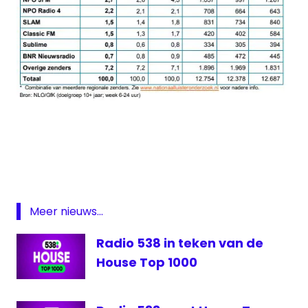
luistercijfer
Nationaal
Luisteronderzoek
NLO
Radio
Meer nieuws...
10
Radio 538 in teken van de
Radio
2
House Top 1000
Radio
538