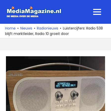
Ga
naar
MediaMagaz
MENU
de
De
inhoud
media
Home
Nieuws
Radionieuws
Luistercijfers: Radio 538
over
blijft marktleider, Radio 10 groeit door
de
media