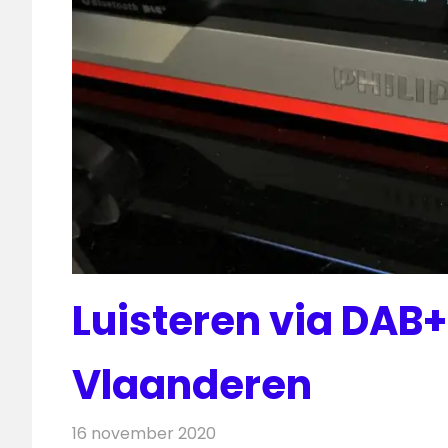
Luisteren via DAB+ 
Vlaanderen
16 november 2020
Redactie
Radionieuws