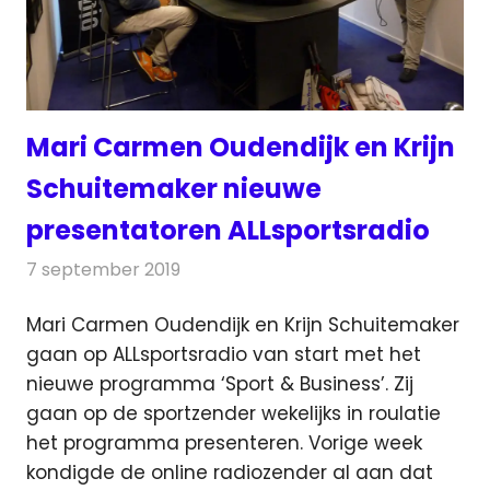
Mari Carmen Oudendijk en Krijn
Schuitemaker nieuwe
presentatoren ALLsportsradio
7 september 2019
Redactie
Radionieuws
Mari Carmen Oudendijk en Krijn Schuitemaker
gaan op ALLsportsradio van start met het
nieuwe programma ‘Sport & Business’.
Zij
gaan op de sportzender wekelijks in roulatie
het programma presenteren. Vorige week
kondigde de online radiozender al aan dat