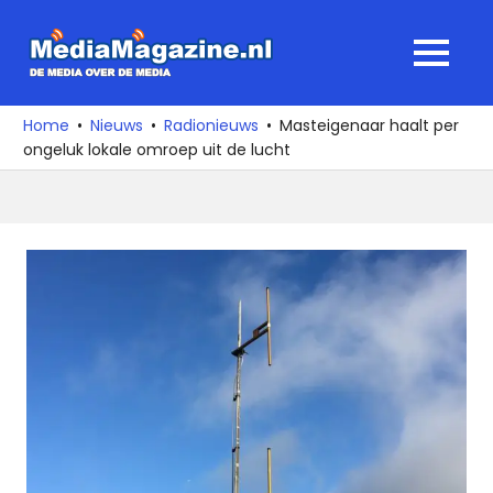
Ga
naar
MediaMagaz
MENU
de
De
inhoud
media
Home
Nieuws
Radionieuws
Masteigenaar haalt per
over
ongeluk lokale omroep uit de lucht
de
media