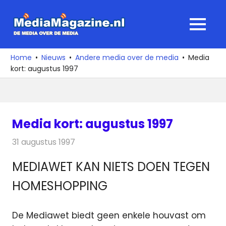
Ga
naar
MediaMagaz
MENU
de
De
inhoud
media
Home
Nieuws
Andere media over de media
Media
over
kort: augustus 1997
de
media
Media kort: augustus 1997
31 augustus 1997
Redactie
Andere media over de media
MEDIAWET KAN NIETS DOEN TEGEN
HOMESHOPPING
De Mediawet biedt geen enkele houvast om