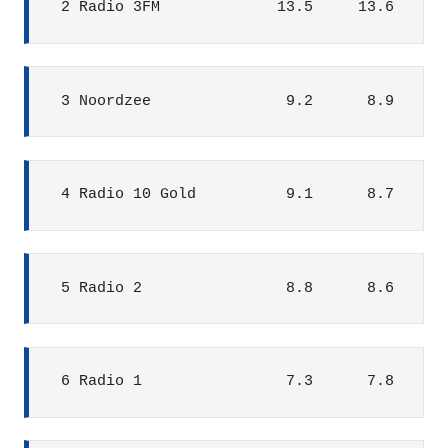
 2 Radio 3FM             13.5     13.6     1
 3 Noordzee               9.2      8.9      
 4 Radio 10 Gold          9.1      8.7      
 5 Radio 2                8.8      8.6      
 6 Radio 1                7.3      7.8      