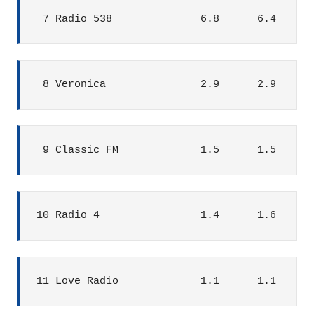
 7 Radio 538              6.8      6.4      
 8 Veronica               2.9      2.9      
 9 Classic FM             1.5      1.5      
10 Radio 4                1.4      1.6      
11 Love Radio             1.1      1.1      