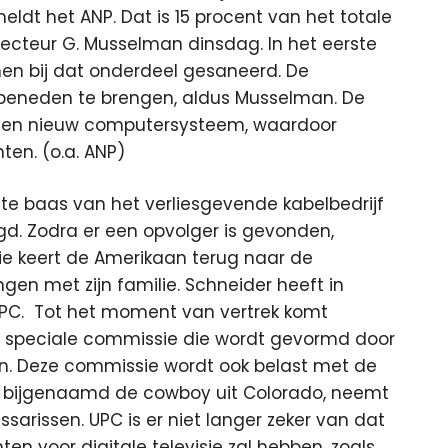
meldt het ANP. Dat is 15 procent van het totale
ecteur G. Musselman dinsdag. In het eerste
anen bij dat onderdeel gesaneerd. De
 beneden te brengen, aldus Musselman. De
n een nieuw computersysteem, waardoor
en. (o.a. ANP)
ste baas van het verliesgevende kabelbedrijf
gd. Zodra er een opvolger is gevonden,
ersie keert de Amerikaan terug naar de
gen met zijn familie. Schneider heeft in
 UPC. Tot het moment van vertrek komt
n speciale commissie die wordt gevormd door
n. Deze commissie wordt ook belast met de
, bijgenaamd de cowboy uit Colorado, neemt
ssarissen. UPC is er niet langer zeker van dat
en voor digitale televisie zal hebben, zoals