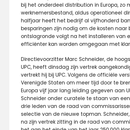
bij het onderdeel distribution in Europa, zo 
werknemersbestand, aldus operationeel dir
halfjaar heeft het bedrijf al vijfhonderd b
besparingen zijn nodig om de kosten naar
ontslagronde volgt na het installeren va
efficiënter kan worden omgegaan met klant
Directievoorzitter Marc Schneider, de hoog
UPC, heeft dinsdag zijn vertrek aangekondi
vertrekt hij bij UPC. Volgens de officiële v
Verenigde Staten om meer tijd door te bren
Europa vijf jaar lang leiding gegeven aan
Schneider onder curatele te staan van ee
drie leden van de raad van commissarisse
selectie van de nieuwe topman. Schneider
na zijn vertrek zitting in de raad van commi
het aan het einde van het jaar 250.000 klant