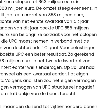
l zien oplopen tot 863 miljoen euro; in
368 miljoen euro. De omzet steeg eveneens. In
it jaar een omzet van 358 miljoen euro,
ichte van het eerste kwartaal van dit jaar
anden van dit jaar boekte UPC 556 miljoen
euro. Een belangrijke oorzaak voor het oplopen
ng die UPC moest nemen in verband met de
 van dochterbedrijf Cignal. Voor belastingen,
 boekte UPC een beter resultaat. Zo gerekend
 78 miljoen euro in het tweede kwartaal van
htert echter wel zienderogen. Op 30 juni had
 evenveel als een kwartaal eerder. Het eigen
ro. Volgens analisten zou het eigen vermogen
 eigen vermogen van UPC structureel negatief
ten stafbankje van de beurs terecht.
es maanden duizend tot vijftienhonderd banen