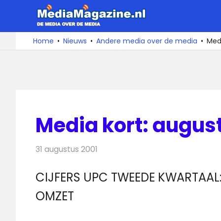
Ga
MediaMa
naar
de
De
Home
Nieuws
Andere media over de media
Medi
media
inhoud
over
de
media
Media kort: augus
31 augustus 2001
Redactie
Andere media over de media
CIJFERS UPC TWEEDE KWARTAAL:
OMZET