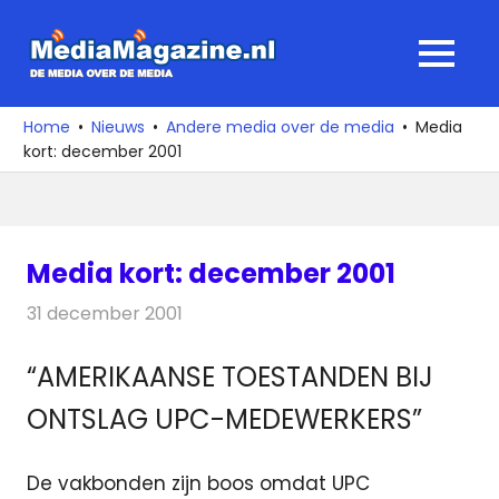
Ga
naar
MediaMagaz
MENU
de
De
inhoud
media
Home
Nieuws
Andere media over de media
Media
over
kort: december 2001
de
media
Media kort: december 2001
31 december 2001
Redactie
Andere media over de media
“AMERIKAANSE TOESTANDEN BIJ
ONTSLAG UPC-MEDEWERKERS”
De vakbonden zijn boos omdat UPC