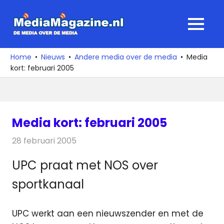
Ga
naar
MediaMagaz
MENU
de
De
inhoud
media
Home
Nieuws
Andere media over de media
Media
over
kort: februari 2005
de
media
Media kort: februari 2005
28 februari 2005
Redactie
Andere media over de media
UPC praat met NOS over
sportkanaal
UPC werkt aan een nieuwszender en met de