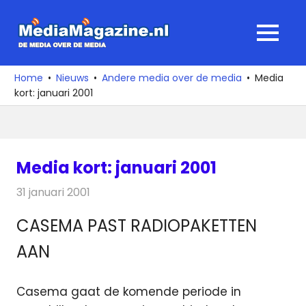
Ga
naar
MediaMagaz
MENU
de
De
inhoud
media
Home
Nieuws
Andere media over de media
Media
over
kort: januari 2001
de
media
Media kort: januari 2001
31 januari 2001
Redactie
Andere media over de media
CASEMA PAST RADIOPAKETTEN
AAN
Casema gaat de komende periode in