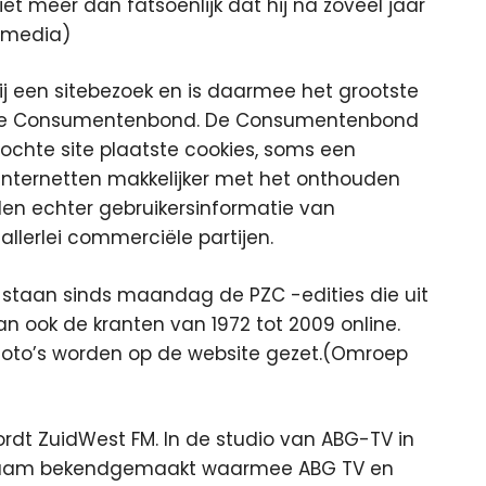
t meer dan fatsoenlijk dat hij na zoveel jaar
lamedia)
 bij een sitebezoek en is daarmee het grootste
van de Consumentenbond. De Consumentenbond
zochte site plaatste cookies, soms een
 internetten makkelijker met het onthouden
len echter gebruikersinformatie van
llerlei commerciële partijen.
staan sinds maandag de PZC -edities die uit
aan ook de kranten van 1972 tot 2009 online.
 foto’s worden op de website gezet.(Omroep
rdt ZuidWest FM. In de studio van ABG-TV in
naam bekendgemaakt waarmee ABG TV en