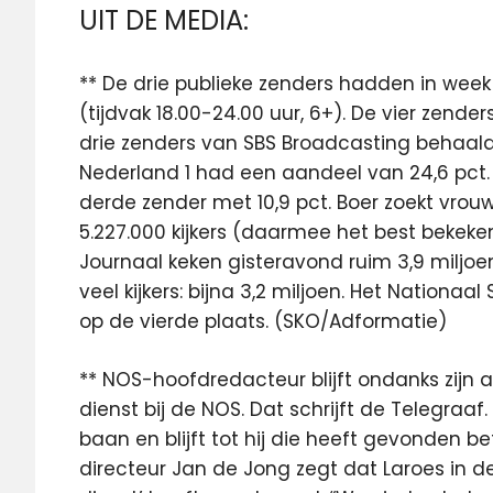
UIT DE MEDIA:
** De drie publieke zenders hadden in we
(tijdvak 18.00-24.00 uur, 6+). De vier zend
drie zenders van SBS Broadcasting behaald
Nederland 1 had een aandeel van 24,6 pct.
derde zender met 10,9 pct. Boer zoekt vrouw (
5.227.000 kijkers (daarmee het best beke
Journaal keken gisteravond ruim 3,9 miljoen
veel kijkers: bijna 3,2 miljoen. Het Nationaa
op de vierde plaats. (SKO/Adformatie)
** NOS-hoofdredacteur blijft ondanks zijn 
dienst bij de NOS. Dat schrijft de Telegraaf
baan en blijft tot hij die heeft gevonden
directeur Jan de Jong zegt dat Laroes in d