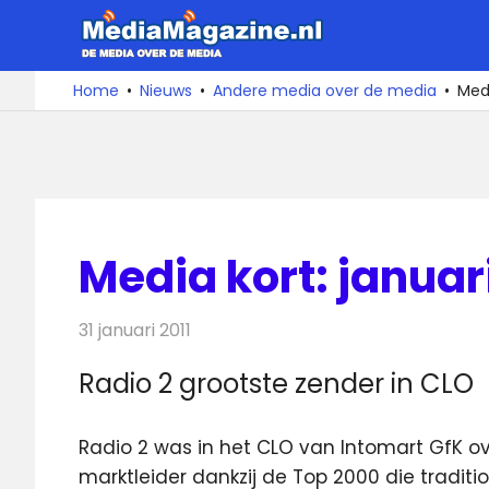
Ga
MediaMa
naar
de
De
Home
Nieuws
Andere media over de media
Medi
media
inhoud
over
de
media
Media kort: januari
31 januari 2011
Redactie
Andere media over de media
Radio 2 grootste zender in CLO
Radio 2 was in het CLO van Intomart GfK 
marktleider dankzij de Top 2000 die tradit