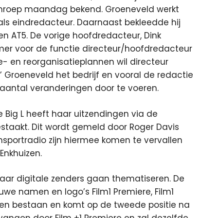
e omroep maandag bekend. Groeneveld werkt
als eindredacteur. Daarnaast bekleedde hij
n AT5. De vorige hoofdredacteur, Dink
omer voor de functie directeur/hoofdredacteur
ie- en reorganisatieplannen wil directeur
’ Groeneveld het bedrijf en vooral de redactie
 aantal veranderingen door te voeren.
 Big L heeft haar uitzendingen via de
estaakt. Dit wordt gemeld door Roger Davis
nsportradio zijn hiermee komen te vervallen
Enkhuizen.
haar digitale zenders gaan thematiseren. De
 nieuwe namen en logo’s Film1 Premiere, Film1
blijven bestaan en komt op de tweede positie na