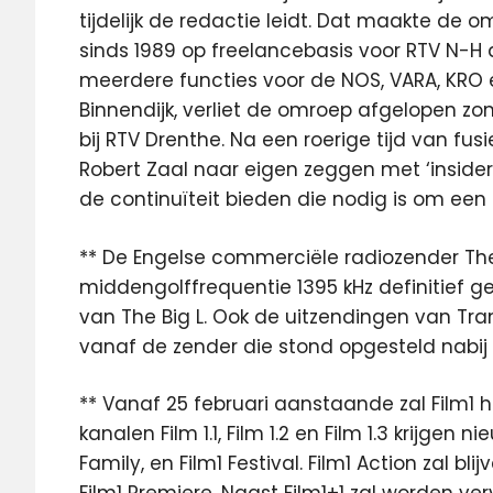
tijdelijk de redactie leidt. Dat maakte d
sinds 1989 op freelancebasis voor RTV N-H 
meerdere functies voor de NOS, VARA, KRO e
Binnendijk, verliet de omroep afgelopen z
bij RTV Drenthe. Na een roerige tijd van fus
Robert Zaal naar eigen zeggen met ‘insider
de continuïteit bieden die nodig is om een
** De Engelse commerciële radiozender The
middengolffrequentie 1395 kHz definitief g
van The Big L. Ook de uitzendingen van Tra
vanaf de zender die stond opgesteld nabij 
** Vanaf 25 februari aanstaande zal Film1 
kanalen Film 1.1, Film 1.2 en Film 1.3 krijgen
Family, en Film1 Festival. Film1 Action zal 