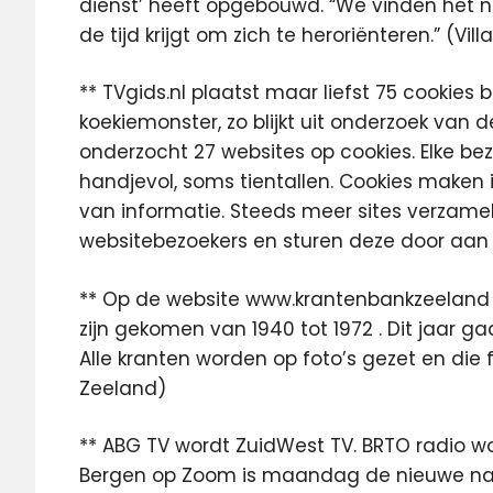
dienst’ heeft opgebouwd. “We vinden het nie
de tijd krijgt om zich te heroriënteren.” (Vil
** TVgids.nl plaatst maar liefst 75 cookies
koekiemonster, zo blijkt uit onderzoek 
onderzocht 27 websites op cookies. Elke be
handjevol, soms tientallen. Cookies maken
van informatie. Steeds meer sites verzame
websitebezoekers en sturen deze door aan a
** Op de website www.krantenbankzeeland 
zijn gekomen van 1940 tot 1972 . Dit jaar g
Alle kranten worden op foto’s gezet en die
Zeeland)
** ABG TV wordt ZuidWest TV. BRTO radio wo
Bergen op Zoom is maandag de nieuwe 