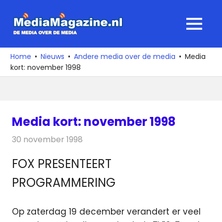
Ga
naar
MediaMagaz
MENU
de
De
inhoud
media
Home
Nieuws
Andere media over de media
Media
over
kort: november 1998
de
media
Media kort: november 1998
30 november 1998
Redactie
Andere media over de media
FOX PRESENTEERT
PROGRAMMERING
Op zaterdag 19 december verandert er veel