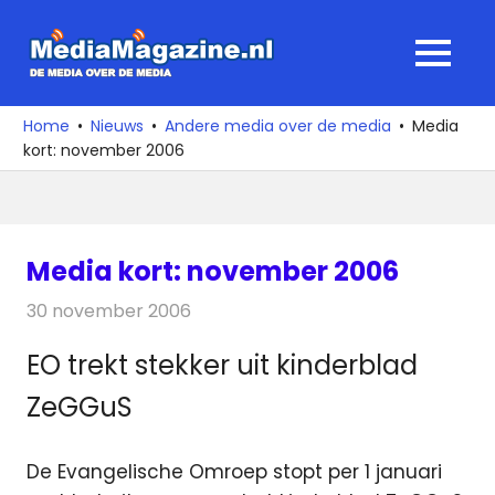
Ga
naar
MediaMagaz
MENU
de
De
inhoud
media
Home
Nieuws
Andere media over de media
Media
over
kort: november 2006
de
media
Media kort: november 2006
30 november 2006
Redactie
Andere media over de media
EO trekt stekker uit kinderblad
ZeGGuS
De Evangelische Omroep stopt per 1 januari