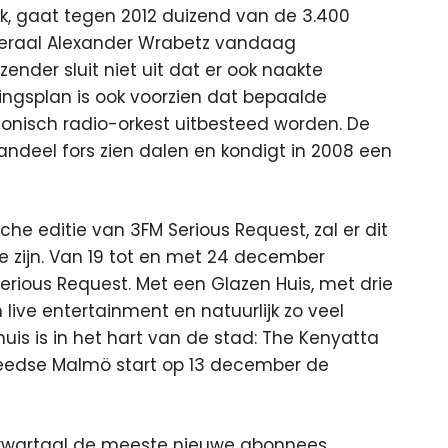
jk, gaat tegen 2012 duizend van de 3.400
neraal Alexander Wrabetz vandaag
nder sluit niet uit dat er ook naakte
eringsplan is ook voorzien dat bepaalde
onisch radio-orkest uitbesteed worden. De
andeel fors zien dalen en kondigt in 2008 een
che editie van 3FM Serious Request, zal er dit
ie zijn. Van 19 tot en met 24 december
Serious Request. Met een Glazen Huis, met drie
n live entertainment en natuurlijk zo veel
huis is in het hart van de stad: The Kenyatta
weedse Malmö start op 13 december de
e kwartaal de meeste nieuwe abonnees