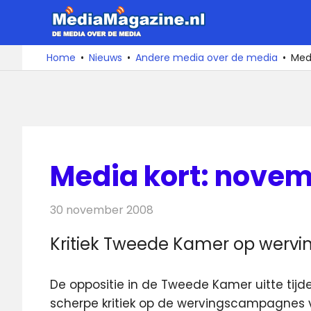
Ga
MediaMa
naar
de
De
Home
Nieuws
Andere media over de media
Med
media
inhoud
over
de
media
Media kort: nove
30 november 2008
Redactie
Andere media over de medi
Kritiek Tweede Kamer op werv
De oppositie in de Tweede Kamer uitte ti
scherpe kritiek op de wervingscampagnes 