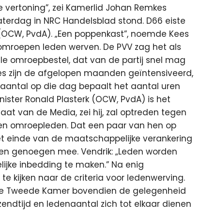
 vertoning”, zei Kamerlid Johan Remkes
aterdag in NRC Handelsblad stond. D66 eiste
 (OCW, PvdA). „Een poppenkast”, noemde Kees
omroepen leden werven. De PVV zag het als
le omroepbestel, dat van de partij snel mag
 zijn de afgelopen maanden geïntensiveerd,
enaantal op die dag bepaalt het aantal uren
ister Ronald Plasterk (OCW, PvdA) is het
aat van de Media, zei hij, zal optreden tegen
joen omroepleden. Dat een paar van hen op
 het einde van de maatschappelijke verankering
en genoegen mee. Vendrik: „Leden worden
ijke inbedding te maken.” Na enig
e kijken naar de criteria voor ledenwerving.
 de Tweede Kamer bovendien de gelegenheid
endtijd en ledenaantal zich tot elkaar dienen