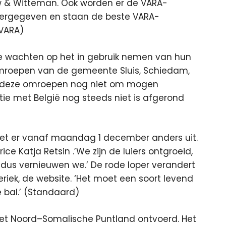
 & Witteman. Ook worden er de VARA-
rgegeven en staan de beste VARA-
VARA)
 te wachten op het in gebruik nemen van hun
mroepen van de gemeente Sluis, Schiedam,
t deze omroepen nog niet om mogen
tie met België nog steeds niet is afgerond
iet er vanaf maandag 1 december anders uit.
ice Katja Retsin .’We zijn de luiers ontgroeid,
n, dus vernieuwen we.’ De rode loper verandert
eriek, de website. ‘Het moet een soort levend
e bal.’ (Standaard)
n het Noord–Somalische Puntland ontvoerd. Het