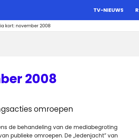
gazine.
TV-NIEUWS
R
ia kort: november 2008
mber 2008
a
ingsacties omroepen
jdens de behandeling van de mediabegroting
van publieke omroepen. De „ledenjacht” van