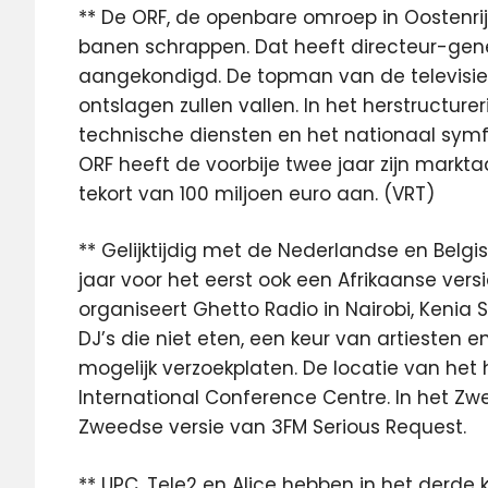
** De ORF, de openbare omroep in Oostenri
banen schrappen. Dat heeft directeur-ge
aangekondigd. De topman van de televisieze
ontslagen zullen vallen. In het herstructur
technische diensten en het nationaal symf
ORF heeft de voorbije twee jaar zijn markta
tekort van 100 miljoen euro aan. (VRT)
** Gelijktijdig met de Nederlandse en Belgis
jaar voor het eerst ook een Afrikaanse vers
organiseert Ghetto Radio in Nairobi, Kenia 
DJ’s die niet eten, een keur van artiesten e
mogelijk verzoekplaten. De locatie van het 
International Conference Centre. In het Z
Zweedse versie van 3FM Serious Request.
** UPC, Tele2 en Alice hebben in het derd