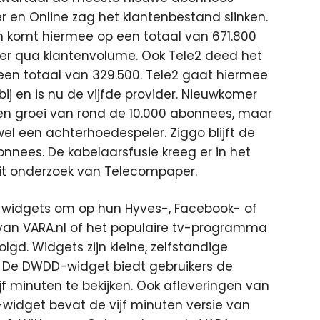
en Online zag het klantenbestand slinken.
en komt hiermee op een totaal van 671.800
er qua klantenvolume. Ook Tele2 deed het
een totaal van 329.500. Tele2 gaat hiermee
j en is nu de vijfde provider. Nieuwkomer
en groei van rond de 10.000 abonnees, maar
el een achterhoedespeler. Ziggo blijft de
nnees. De kabelaarsfusie kreeg er in het
t uit onderzoek van Telecompaper.
le widgets om op hun Hyves-, Facebook- of
 van VARA.nl of het populaire tv-programma
d. Widgets zijn kleine, zelfstandige
 De DWDD-widget biedt gebruikers de
jf minuten te bekijken. Ook afleveringen van
l-widget bevat de vijf minuten versie van