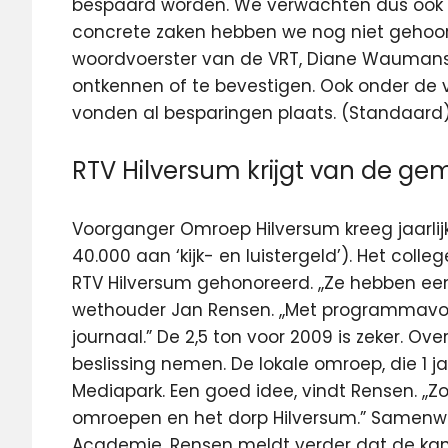
bespaard worden. We verwachten dus ook 
concrete zaken hebben we nog niet gehoord
woordvoerster van de VRT, Diane Waumans
ontkennen of te bevestigen. Ook onder de 
vonden al besparingen plaats. (Standaard
RTV Hilversum krijgt van de ge
Voorganger Omroep Hilversum kreeg jaarlijk
40.000 aan ‘kijk- en luistergeld’). Het col
RTV Hilversum gehonoreerd. ,,Ze hebben ee
wethouder Jan Rensen. ,,Met programmavoors
journaal.” De 2,5 ton voor 2009 is zeker. 
beslissing nemen. De lokale omroep, die 1 ja
Mediapark. Een goed idee, vindt Rensen. ,,Z
omroepen en het dorp Hilversum.” Samenwe
Academie. Rensen meldt verder dat de kans 