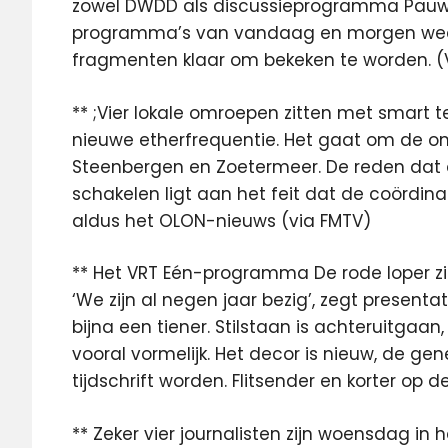
zowel DWDD als discussieprogramma Pauw
programma’s van vandaag en morgen wee
fragmenten klaar om bekeken te worden. (
** ;Vier lokale omroepen zitten met smart
nieuwe etherfrequentie. Het gaat om de o
Steenbergen en Zoetermeer. De reden da
schakelen ligt aan het feit dat de coördina
aldus het OLON-nieuws (via FMTV)
** Het VRT Eén-programma De rode loper z
‘We zijn al negen jaar bezig’, zegt presentatr
bijna een tiener. Stilstaan is achteruitgaa
vooral vormelijk. Het decor is nieuw, de gen
tijdschrift worden. Flitsender en korter op d
** Zeker vier journalisten zijn woensdag i