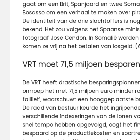
gaat om een Brit, Spanjaard en twee Soma
Bosasso om een verhaal te maken over pir
De identiteit van de drie slachtoffers is no
bekend. Het zou volgens het Spaanse mini
fotograaf Jose Cendon. In Somalië worden 
komen ze vrij na het betalen van losgeld. 
VRT moet 71,5 miljoen bespare
De VRT heeft drastische besparingsplannen
omroep het met 71,5 miljoen euro minder roo
failliet’, waarschuwt een hooggeplaatste b
De raad van bestuur keurde het ingrijpen
verschillende indexeringen van de lonen v
snel tempo hebben opgevolgd, oogt het finan
bespaard op de productiekosten en sportre