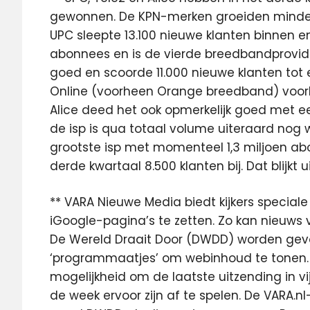
gewonnen. De KPN-merken groeiden minder 
UPC sleepte 13.100 nieuwe klanten binnen 
abonnees en is de vierde breedbandprovid
goed en scoorde 11.000 nieuwe klanten tot 
Online (voorheen Orange breedband) voorbi
Alice deed het ook opmerkelijk goed met e
de isp is qua totaal volume uiteraard nog w
grootste isp met momenteel 1,3 miljoen abo
derde kwartaal 8.500 klanten bij. Dat blijk
** VARA Nieuwe Media biedt kijkers specia
iGoogle-pagina’s te zetten. Zo kan nieuws
De Wereld Draait Door (DWDD) worden gevolg
‘programmaatjes’ om webinhoud te tonen.
mogelijkheid om de laatste uitzending in vi
de week ervoor zijn af te spelen. De VARA.n