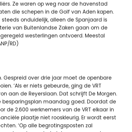
liërs. Ze waren op weg naar de havenstad
aten die schepen in de Golf van Aden kapen.
g steeds onduidelijk, alleen de Spanjaard is
sterie van Buitenlandse Zaken gaan om de
geregeld westerlingen ontvoerd. Meestal
(ANP/RD)
n
. Gespreid over drie jaar moet de openbare
ien. ‘Als er niets gebeurde, ging de VRT
ron aan de Reyerslaan. Dat schrijft De Morgen.
de besparingsplan maandag goed. Doordat de
oor de 2.600 werknemers van de VRT elkaar in
ciële plaatje niet rooskleurig. Er wordt eerst
chten. ‘Op alle begrotingsposten zal