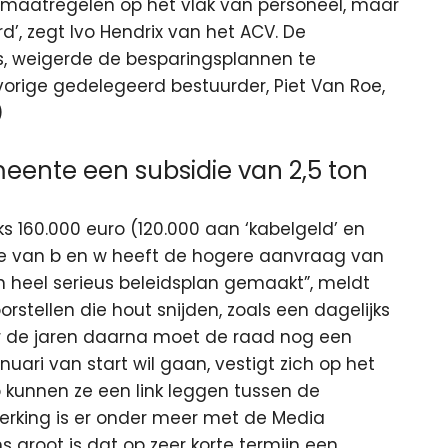
maatregelen op het vlak van personeel, maar
’, zegt Ivo Hendrix van het ACV. De
, weigerde de besparingsplannen te
vorige gedelegeerd bestuurder, Piet Van Roe,
)
meente een subsidie van 2,5 ton
s 160.000 euro (120.000 aan ‘kabelgeld’ en
lege van b en w heeft de hogere aanvraag van
n heel serieus beleidsplan gemaakt”, meldt
tellen die hout snijden, zoals een dagelijks
Over de jaren daarna moet de raad nog een
nuari van start wil gaan, vestigt zich op het
o kunnen ze een link leggen tussen de
rking is er onder meer met de Media
groot is dat op zeer korte termijn een