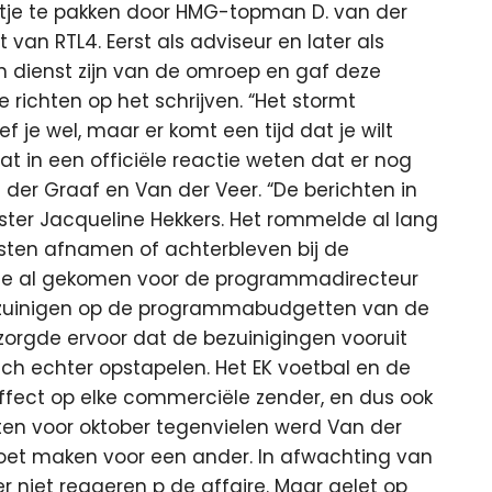
ltje te pakken door HMG-topman D. van der
 van RTL4. Eerst als adviseur en later als
n dienst zijn van de omroep en gaf deze
 richten op het schrijven. “Het stormt
f je wel, maar er komt een tijd dat je wilt
at in een officiële reactie weten dat er nog
der Graaf en Van der Veer. “De berichten in
ster Jacqueline Hekkers. Het rommelde al lang
msten afnamen of achterbleven bij de
inde al gekomen voor de programmadirecteur
ezuinigen op de programmabudgetten van de
zorgde ervoor dat de bezuinigingen vooruit
h echter opstapelen. Het EK voetbal en de
fect op elke commerciële zender, en dus ook
ten voor oktober tegenvielen werd Van der
oet maken voor een ander. In afwachting van
 niet reageren p de affaire. Maar gelet op