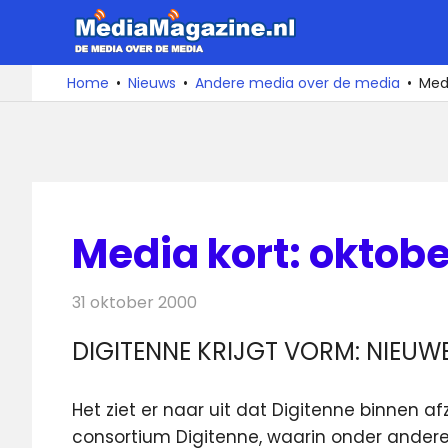
Ga
MediaMa
naar
de
De
Home
Nieuws
Andere media over de media
Medi
media
inhoud
over
de
media
Media kort: oktob
31 oktober 2000
Redactie
Andere media over de media
DIGITENNE KRIJGT VORM: NIEU
Het ziet er naar uit dat Digitenne binnen af
consortium Digitenne, waarin onder andere