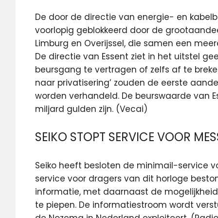
De door de directie van energie- en kabelb
voorlopig geblokkeerd door de grootaandee
Limburg en Overijssel, die samen een meer
De directie van Essent ziet in het uitstel 
beursgang te vertragen of zelfs af te brek
naar privatisering’ zouden de eerste aande
worden verhandeld. De beurswaarde van Ess
miljard gulden zijn. (Vecai)
SEIKO STOPT SERVICE VOOR M
Seiko heeft besloten de minimail-service 
service voor dragers van dit horloge beston
informatie, met daarnaast de mogelijkhe
te piepen. De informatiestroom wordt verst
de Nozema in Nederland exploiteert. (Radio