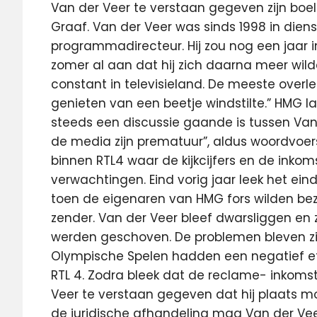
Van der Veer te verstaan gegeven zijn boe
Graaf. Van der Veer was sinds 1998 in dienst
programmadirecteur. Hij zou nog een jaar i
zomer al aan dat hij zich daarna meer wilde
constant in televisieland. De meeste overlee
genieten van een beetje windstilte.” HMG la
steeds een discussie gaande is tussen Van 
de media zijn prematuur”, aldus woordvoer
binnen RTL4 waar de kijkcijfers en de inko
verwachtingen. Eind vorig jaar leek het e
toen de eigenaren van HMG fors wilden b
zender. Van der Veer bleef dwarsliggen en 
werden geschoven. De problemen bleven zic
Olympische Spelen hadden een negatief ef
RTL 4. Zodra bleek dat de reclame- inkoms
Veer te verstaan gegeven dat hij plaats m
de juridische afhandeling mag Van der Veer