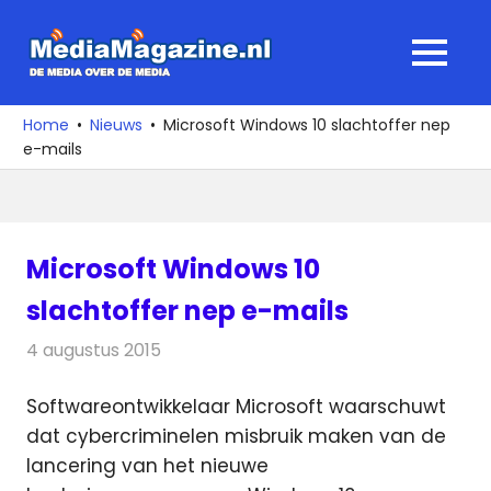
Ga
naar
MediaMagaz
MENU
de
De
inhoud
media
Home
Nieuws
Microsoft Windows 10 slachtoffer nep
over
e-mails
de
media
Microsoft Windows 10
slachtoffer nep e-mails
4 augustus 2015
Redactie
Nieuws
,
Telecom
Softwareontwikkelaar Microsoft waarschuwt
dat cybercriminelen misbruik maken van de
lancering van het nieuwe