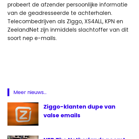
probeert de afzender persoonlijke informatie
van de geadresseerde te achterhalen.
Telecombedrijven als Ziggo, XS4ALL, KPN en
ZeelandNet zijn inmiddels slachtoffer van dit
soort nep e-mails.
e-
mail
Microsoft
nep
Phishingmails
Meer nieuws...
upgrade
Ziggo-klanten dupe van
Windows
valse emails
10