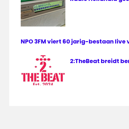
NPO 3FM viert 60 jarig-bestaan live 
2:TheBeat breidt ber