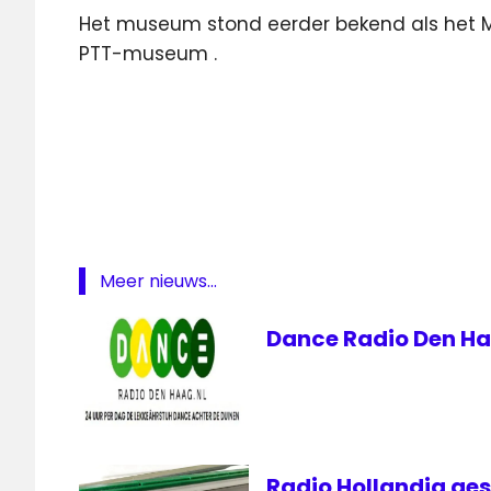
Het museum stond eerder bekend als het
PTT-museum .
beeld
en
geluid
Den
Haag
Museum
Meer nieuws...
Museum
COMM
Dance Radio Den Ha
PTT
Museum
Radio Hollandia ges