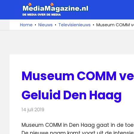
Ga
MediaMa
naar
de
De
Home
Nieuws
Televisienieuws
Museum COMM verd
media
inhoud
over
de
media
Museum COMM verd
Geluid Den Haag
14 juli 2019
Redactie
Televisienieuws
Museum COMM in Den Haag gaat in de toek
De nieuwe naam komt voort uit de intensi