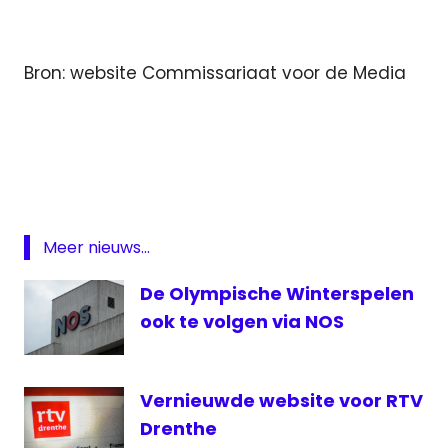
Bron: website Commissariaat voor de Media
Commissariaat
voor de Media
mediamonitor
nepnieuws
nieuws
Meer nieuws...
NOS
De Olympische Winterspelen
Reuters
ook te volgen via NOS
website
Vernieuwde website voor RTV
Drenthe