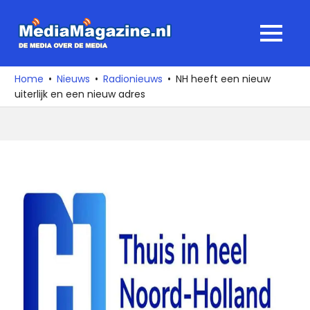
Ga
naar
MediaMagaz
MENU
de
De
inhoud
media
Home
Nieuws
Radionieuws
NH heeft een nieuw
over
uiterlijk en een nieuw adres
de
media