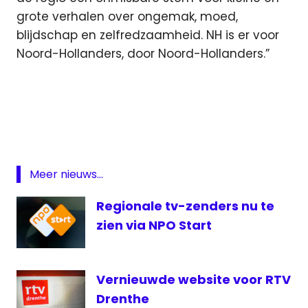
grote verhalen over ongemak, moed,
blijdschap en zelfredzaamheid. NH is er voor
Noord-Hollanders, door Noord-Hollanders.”
NH
Noord-
Holland
regionale
omroep
Meer nieuws...
Regionale tv-zenders nu te
zien via NPO Start
Vernieuwde website voor RTV
Drenthe