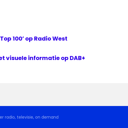
Top 100’ op Radio West
 visuele informatie op DAB+
r radio, televisie, on demand