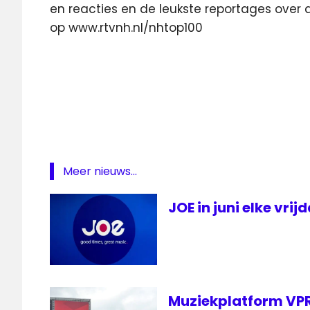
en reacties en de leukste reportages over ar
op www.rtvnh.nl/nhtop100
Andre
Hazes
NH
Top
100
Radio
Noord-
Meer nieuws...
Holland
JOE in juni elke vri
Top
100
Muziekplatform VPR