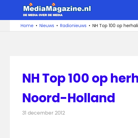
Ga
MediaMa
naar
de
De
Home
Nieuws
Radionieuws
NH Top 100 op herhali
media
inhoud
over
de
media
NH Top 100 op herh
Noord-Holland
31 december 2012
Redactie
Radionieuws