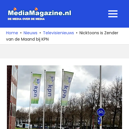
Ga
naar
MediaMagaz
MENU
de
De
inhoud
media
Home
Nieuws
Televisienieuws
Nicktoons is Zender
over
van de Maand bij KPN
de
media