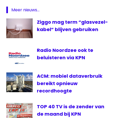
TV
Meer nieuws...
Nicktoons
Ziggo mag term “glasvezel-
Zender
van de
kabel” blijven gebruiken
maand
Radio Noordzee ook te
beluisteren via KPN
ACM: mobiel dataverbruik
bereikt opnieuw
recordhoogte
TOP 40 TV is de zender van
de maand bij KPN