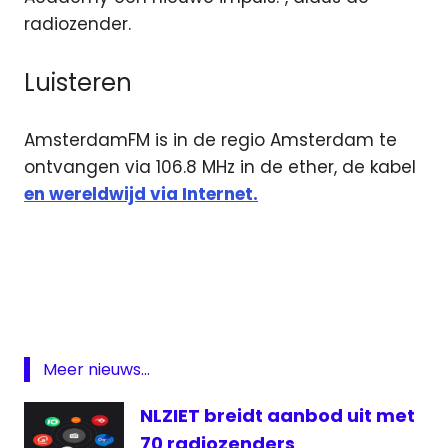
radiozender.
Luisteren
AmsterdamFM is in de regio Amsterdam te
ontvangen via 106.8 MHz in de ether, de kabel
en wereldwijd via Internet.
Amsterdam
Amsterdam
FM
lokale
omroep
Meer nieuws...
programmering
NLZIET breidt aanbod uit met
Radio
70 radiozenders
Salto