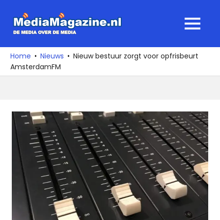
Ga
naar
MediaMagaz
MENU
de
De
inhoud
media
Home
Nieuws
Nieuw bestuur zorgt voor opfrisbeurt
over
AmsterdamFM
de
media