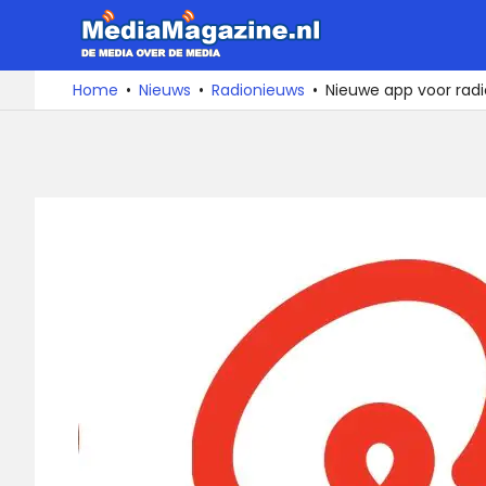
Ga
MediaMa
naar
de
De
Home
Nieuws
Radionieuws
Nieuwe app voor rad
media
inhoud
over
de
media