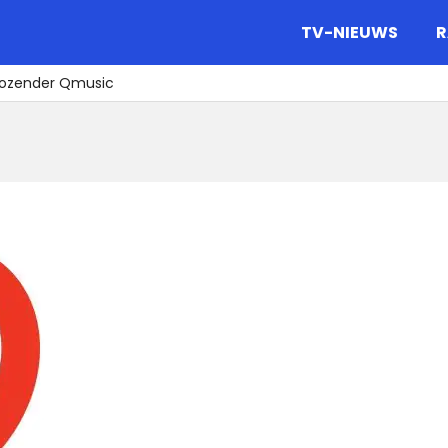
gazine.
TV-NIEUWS
R
iozender Qmusic