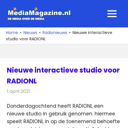
Ga
naar
MediaMagaz
MENU
de
De
inhoud
media
Home
Nieuws
Radionieuws
Nieuwe interactieve
over
studio voor RADIONL
de
media
Nieuwe interactieve studio voor
RADIONL
1 april 2021
Redactie
Radionieuws
Donderdagochtend heeft RADIONL een
nieuwe studio in gebruik genomen. hiermee
speelt RADIONL in
op de toenemend behoefte