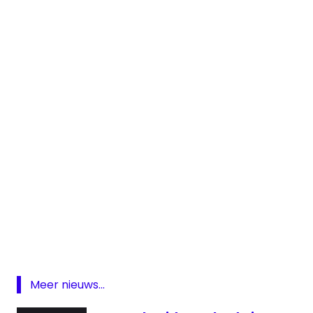
App
Radio
RadioNL
studio
Meer nieuws...