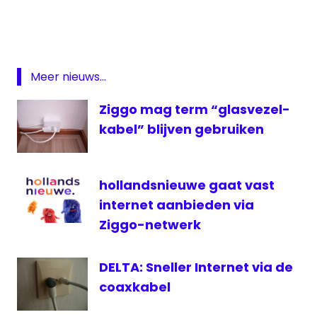
KPN
prijsverhoging
telecom
Meer nieuws...
Ziggo mag term “glasvezel-
kabel” blijven gebruiken
hollandsnieuwe gaat vast
internet aanbieden via
Ziggo-netwerk
DELTA: Sneller Internet via de
coaxkabel