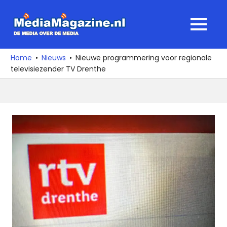
Ga
naar
MediaMagaz
MENU
de
De
inhoud
media
Home
Nieuws
Nieuwe programmering voor regionale
over
televisiezender TV Drenthe
de
media