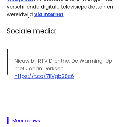
verschillende digitale televisiepakketten en
wereldwijd
via Internet
.
Sociale media:
Nieuw bij RTV Drenthe: De Warming-Up
met Johan Derksen
https://t.co/7IjVgbS8c6
Drenthe
— RTV Drenthe Sport (@DrentheSport)
Johan
September 4, 2017
Derksen
omroep
programmering
Meer nieuws...