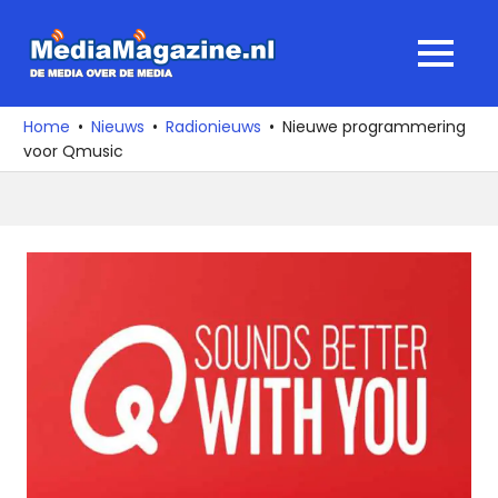
Ga
naar
MediaMagaz
MENU
de
De
inhoud
media
Home
Nieuws
Radionieuws
Nieuwe programmering
over
voor Qmusic
de
media