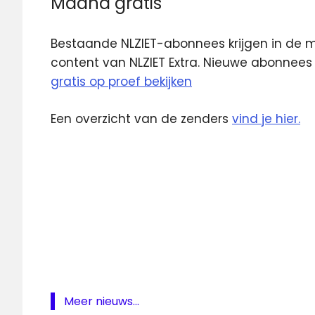
Maand gratis
Bestaande NLZIET-abonnees krijgen in de
content van NLZIET Extra. Nieuwe abonnees
gratis op proef bekijken
Een overzicht van de zenders
vind je hier.
BBC
NL
Ziet
extra
NLziet
premium
Meer nieuws...
zenders