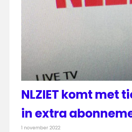
NLZIET komt met t
in extra abonnem
1 november 2022
Redactie
Televisienieuws