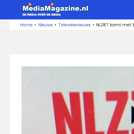
Ga
MediaMa
naar
de
De
Home
Nieuws
Televisienieuws
NLZIET komt met 
media
inhoud
over
de
media