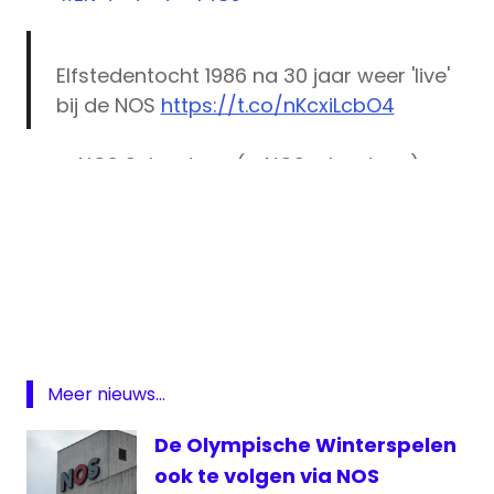
#Elfstedentocht86
pic.twitter.com/vQgvOKDslk
Elfstedentocht 1986 na 30 jaar weer 'live'
— NOS Sport (@NOSsport)
February 23,
bij de NOS
https://t.co/nKcxiLcbO4
2016
— NOS Schaatsen (@NOSschaatsen)
February 22, 2016
1986
Elfstedentocht
Elfstedentocht
live
Evert van
Meer nieuws...
Benthem
De Olympische Winterspelen
NOS
ook te volgen via NOS
Tocht