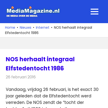
Ga
naar
MediaMagaz
MENU
de
De
inhoud
media
Home
Nieuws
Internet
NOS herhaalt integraal
over
Elfstedentocht 1986
de
media
NOS herhaalt integraal
Elfstedentocht 1986
26 februari 2016
Redactie
Internet
,
Nieuws
,
Televisienieuws
Vandaag, vrijdag 26 februari, is het exact 30
jaar geleden dat de Elfstedentocht werd
verreden. De NOS zendt de “tocht der