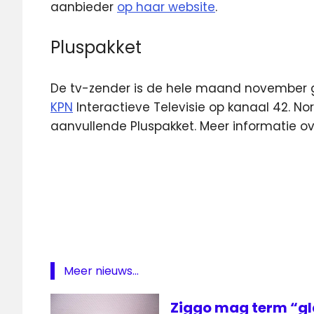
aanbieder
op haar website
.
Pluspakket
De tv-zender is de hele maand november gr
KPN
Interactieve Televisie op kanaal 42. 
aanvullende Pluspakket. Meer informatie ov
KPN
NPO
2
Extra
Zender
van de
maand
Meer nieuws...
Ziggo mag term “gl