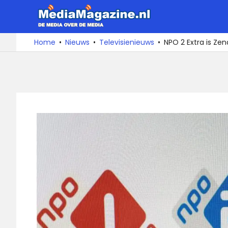
Ga
MediaMa
naar
de
De
Home
Nieuws
Televisienieuws
NPO 2 Extra is Ze
media
inhoud
over
de
media