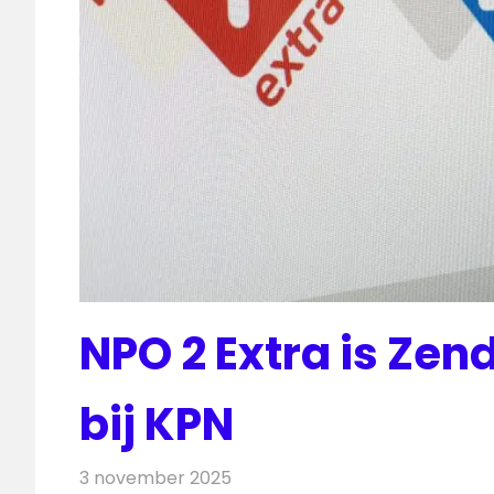
NPO 2 Extra is Ze
bij KPN
3 november 2025
Redactie
Televisienieuws