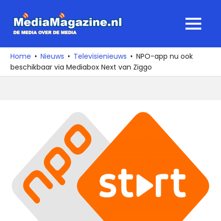
Ga
naar
MediaMagaz
MENU
de
De
inhoud
media
Home
Nieuws
Televisienieuws
NPO-app nu ook
over
beschikbaar via Mediabox Next van Ziggo
de
media