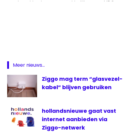
deze klanten nog makkelijker om NPO-
programma’s on demand te kijken:
https://t.co/7aLryMcrJw
App
— NPO Actueel (@NPO_Actueel)
Mediabox
November 2, 2020
Next
NPO
Plus
Meer nieuws...
NPO
Start
Ziggo mag term “glasvezel-
ziggo
kabel” blijven gebruiken
hollandsnieuwe gaat vast
internet aanbieden via
Ziggo-netwerk