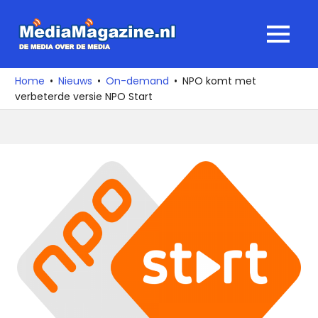
Ga
naar
MediaMagaz
MENU
de
De
inhoud
media
Home
Nieuws
On-demand
NPO komt met
over
verbeterde versie NPO Start
de
media