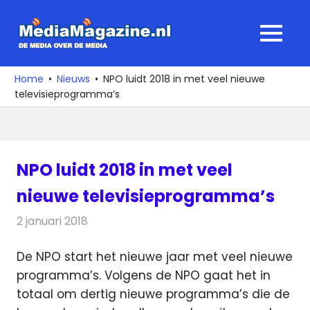
Ga
naar
MediaMagaz
MENU
de
De
inhoud
media
Home
Nieuws
NPO luidt 2018 in met veel nieuwe
over
televisieprogramma’s
de
media
NPO luidt 2018 in met veel
nieuwe televisieprogramma’s
2 januari 2018
Redactie
Nieuws
,
Televisienieuws
De NPO start het nieuwe jaar met veel nieuwe
programma’s. Volgens de NPO gaat het in
totaal om dertig nieuwe programma’s die de