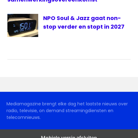
NPO Soul & Jazz gaat non-
stop verder en stopt in 2027
Mediamagazine brengt elke dag het laatste nieuws over
radio, televisie, on demand streamingdiensten en
telecomnieuws.
Mobiele versie afsluiten