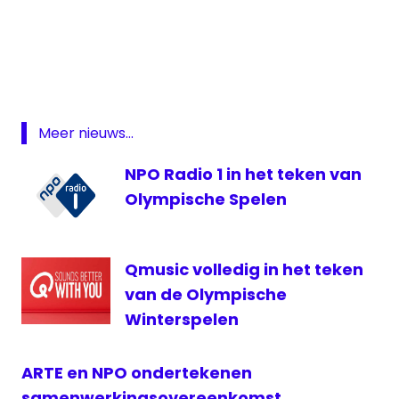
Curling
Quiz
Eindelijk
Thuis
KRO-
Meer nieuws...
NCRV
NPO
NPO Radio 1 in het teken van
Olympische
Olympische Spelen
Winterspelen
Omroep
Max
Qmusic volledig in het teken
programmas
van de Olympische
WNL
Winterspelen
ARTE en NPO ondertekenen
samenwerkingsovereenkomst