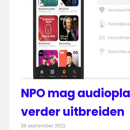
NPO mag audioplat
verder uitbreiden
28 september 2022
Redactie
Radionieuws