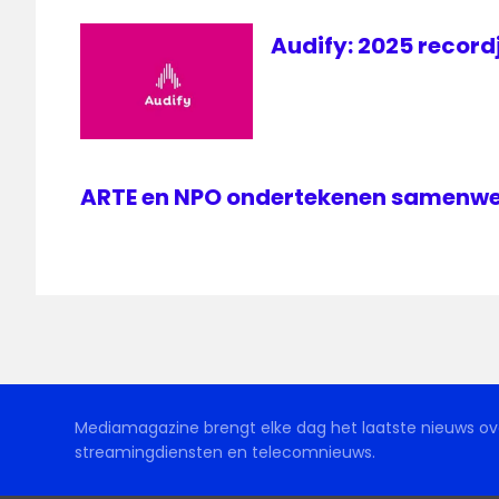
Audify: 2025 recor
ARTE en NPO ondertekenen samenw
Mediamagazine brengt elke dag het laatste nieuws ove
streamingdiensten en telecomnieuws.