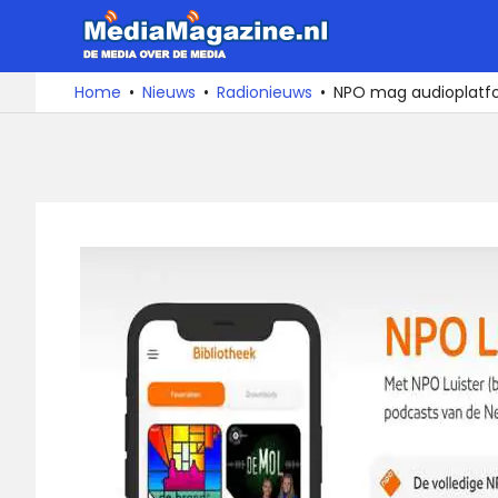
Ga
MediaMa
naar
de
De
Home
Nieuws
Radionieuws
NPO mag audioplatfor
media
inhoud
over
de
media