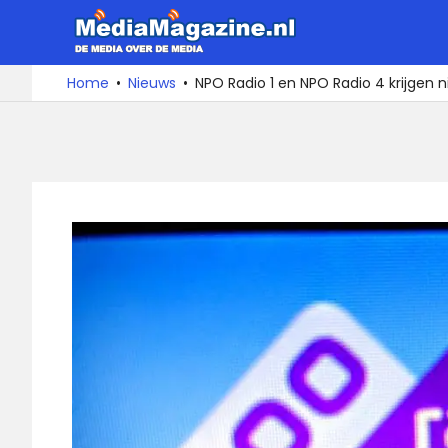
Ga
MediaMa
naar
de
De
Home
Nieuws
NPO Radio 1 en NPO Radio 4 krijgen
media
inhoud
over
de
media