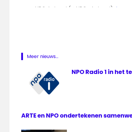
— NPO Actueel (@NPO_Actueel)
Januar
NPO
NPO
Radio
1
NPO
Radio
4
Meer nieuws...
Radiohuis
NPO Radio 1 in het 
ARTE en NPO ondertekenen samenw