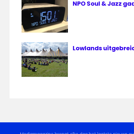
NPO Soul & Jazz gaa
Lowlands uitgebreid 
Mediamagazine brengt elke dag het laatste nieuws ove