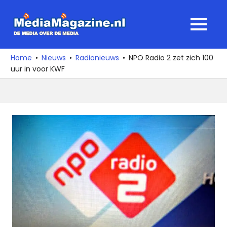
Ga
naar
MediaMagaz
MENU
de
De
inhoud
media
Home
Nieuws
Radionieuws
NPO Radio 2 zet zich 100
over
uur in voor KWF
de
media