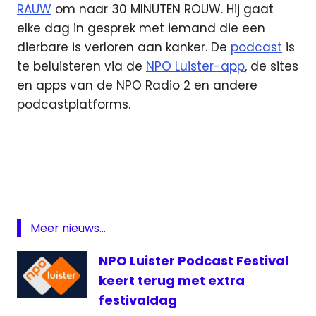
RAUW
om naar 30 MINUTEN ROUW. Hij gaat
elke dag in gesprek met iemand die een
dierbare is verloren aan kanker. De
podcast
is
te beluisteren via de
NPO Luister-app
, de sites
en apps van de NPO Radio 2 en andere
podcastplatforms.
KWF
NPO
Radio
2
podcast
Meer nieuws...
Radio
2
NPO Luister Podcast Festival
Ruud
keert terug met extra
de
festivaldag
Wild