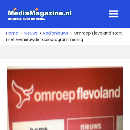
Ga
naar
MediaMagaz
MENU
de
De
inhoud
media
Home
Nieuws
Radionieuws
Omroep Flevoland start
over
met vernieuwde radioprogrammering
de
media